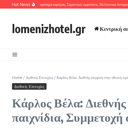
Skip to content
Hot News
κο Λαΐνες: Σημαντικά ορόσημα καριέρας, Σημαντικές εμφανίσεις, Μελλοντικό δυναμικό
Λ
lomenizhotel.gr
Κεντρική σ
Home
/
Διεθνείς Επιτυχίες
/
Κάρλος Βέλα: Διεθνής επιρροή στην εθνική ομά
Διεθνείς Επιτυχίες
Κάρλος Βέλα: Διεθνής
παιχνίδια, Συμμετοχή 