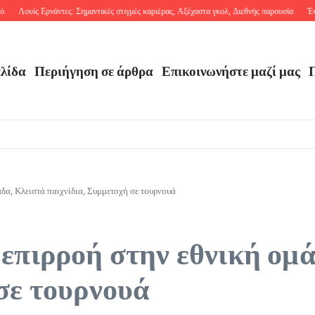
ουίς Ερνάντες: Σημαντικές στιγμές καριέρας, Αξέχαστα γκολ, Διεθνής παρουσία
Έντσον Ά
ελίδα
Περιήγηση σε άρθρα
Επικοινωνήστε μαζί μας
Π
δα, Κλειστά παιχνίδια, Συμμετοχή σε τουρνουά
 επιρροή στην εθνική ομ
σε τουρνουά