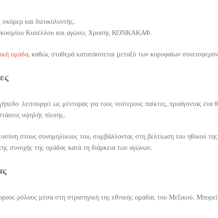
ς σκόρερ και διευκολυντής.
Παγκοσμίου Κυπέλλου και αγώνες Χρυσής ΚΟΝΚΑΚΑΦ.
νική ομάδα
, καθώς σταθερά κατατάσσεται μεταξύ των κορυφαίων συνεισφερόντω
ες
ήπεδο· λειτουργεί ως μέντορας για τους νεότερους παίκτες, προάγοντας ένα 
στάσεις υψηλής πίεσης.
τοσύνη στους συνομηλίκους του, συμβάλλοντας στη βελτίωση του ηθικού της 
της συνοχής της ομάδας κατά τη διάρκεια των αγώνων.
ας
ορους ρόλους μέσα στη στρατηγική της εθνικής ομάδας του Μεξικού. Μπορεί ν