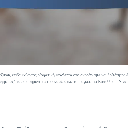
ξικού, επιδεικνύοντας εξαιρετική ικανότητα στο σκοράρισμα και δεξιότητες 
 η συμμετοχή του σε σημαντικά τουρνουά, όπως το Παγκόσμιο Κύπελλο FIFA