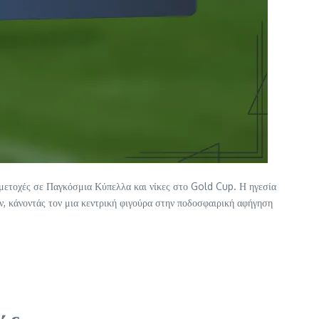
μμετοχές σε Παγκόσμια Κύπελλα και νίκες στο Gold Cup. Η ηγεσία
ών, κάνοντάς τον μια κεντρική φιγούρα στην ποδοσφαιρική αφήγηση