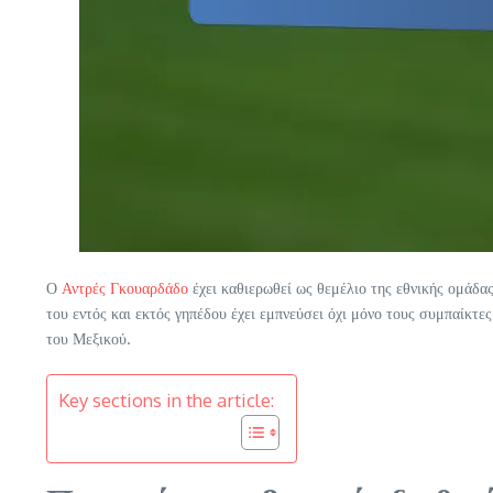
Ο
Αντρές Γκουαρδάδο
έχει καθιερωθεί ως θεμέλιο της εθνικής ομάδα
του εντός και εκτός γηπέδου έχει εμπνεύσει όχι μόνο τους συμπαίκτε
του Μεξικού.
Key sections in the article: