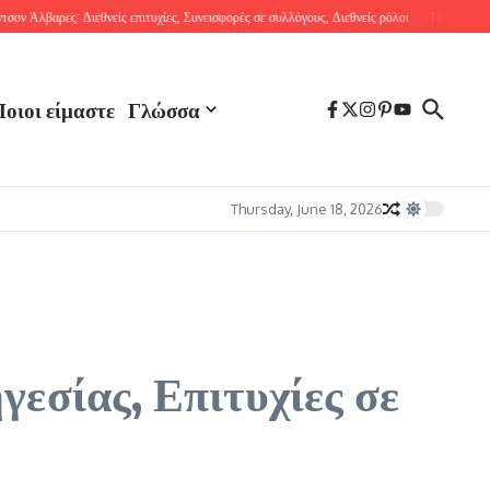
βαρες: Διεθνείς επιτυχίες, Συνεισφορές σε συλλόγους, Διεθνείς ρόλοι
Γκιγιέρμο Οτσόα: 
οιοι είμαστε
Γλώσσα
Thursday, June 18, 2026
γεσίας, Επιτυχίες σε