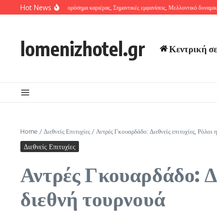
Skip to content
Hot News
κο Λαΐνες: Σημαντικά ορόσημα καριέρας, Σημαντικές εμφανίσεις, Μελλοντικό δυναμικό
Λ
lomenizhotel.gr
Κεντρική σ
Home
/
Διεθνείς Επιτυχίες
/
Αντρές Γκουαρδάδο: Διεθνείς επιτυχίες, Ρόλοι 
Διεθνείς Επιτυχίες
Αντρές Γκουαρδάδο: Δι
διεθνή τουρνουά