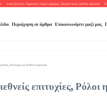
ουίς Ερνάντες: Σημαντικές στιγμές καριέρας, Αξέχαστα γκολ, Διεθνής παρουσία
Έντσον Άλ
ελίδα
Περιήγηση σε άρθρα
Επικοινωνήστε μαζί μας
Π
ηγεσίας, Επιτυχίες σε διεθνή τουρνουά
εθνείς επιτυχίες, Ρόλοι η