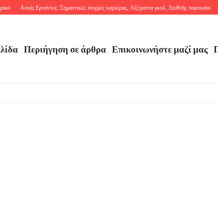
ικό
Λουίς Ερνάντες: Σημαντικές στιγμές καριέρας, Αξέχαστα γκολ, Διεθνής παρουσία
Έ
ελίδα
Περιήγηση σε άρθρα
Επικοινωνήστε μαζί μας
Π