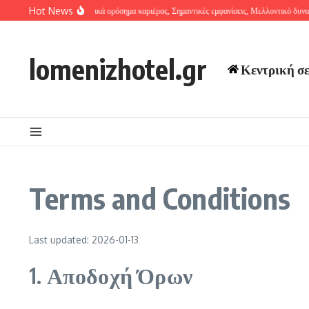
Skip to content
Hot News
Ντιέγκο Λαΐνες: Σημαντικά ορόσημα καριέρας, Σημαντικές εμφανίσεις, Μελλοντικό δυναμ
lomenizhotel.gr
Κεντρική σ
Terms and Conditions
Last updated: 2026-01-13
1. Αποδοχή Όρων