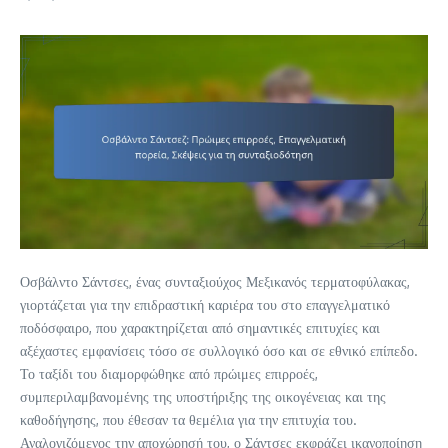
Οσβάλντο Σάντσες, ένας συνταξιούχος Μεξικανός τερματοφύλακας,
γιορτάζεται για την επιδραστική καριέρα του στο επαγγελματικό
ποδόσφαιρο, που χαρακτηρίζεται από σημαντικές επιτυχίες και
αξέχαστες εμφανίσεις τόσο σε συλλογικό όσο και σε εθνικό επίπεδο.
Το ταξίδι του διαμορφώθηκε από πρώιμες επιρροές,
συμπεριλαμβανομένης της υποστήριξης της οικογένειας και της
καθοδήγησης, που έθεσαν τα θεμέλια για την επιτυχία του.
Αναλογιζόμενος την αποχώρησή του, ο Σάντσες εκφράζει ικανοποίηση