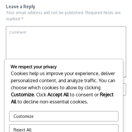
Leave a Reply
Your email address will not be published.
Required fields are
marked
*
We respect your privacy
Cookies help us improve your experience, deliver
personalized content, and analyze traffic. You can
choose which cookies to allow by clicking
Customize
. Click
Accept All
to consent or
Reject
All
to decline non-essential cookies.
Save my name, email, and website in this browser for the
next time I comment.
Customize
Reject All