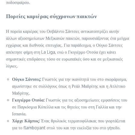
ποδοσφαίρου.
Πορείες καριέρας σύγχρονων παικτών
Η πορεία καριέρας του Οσβάλντο Σάντσες αντικατοπτρίζει αυτήν
άλλων αξιοσημείωτων Μεξικανών παικτών, παρουσιάζοντας ένα μείγμα
εγχώριας και διεθνούς επιτυχίας. Για παράδειγμα, ο Ούγκο Σάντσες
απέκτησε φήμη στη La Liga, ενώ ο Γκιγιέρμο Οτσόα έχει κάνει
σημαντικές επιδράσεις τόσο σε ευρωπαϊκές όσο και σε μεξικανικές
λίγκες.
Ούγκο Σάντσες:
Γνωστός για την ικανότητά του στο σκοράρισμα,
αγωνίστηκε σε συλλόγους όπως η Ρεάλ Μαδρίτης και η Ατλέτικο
Μαδρίτης.
Γκιγιέρμο Οτσόα:
Γνωστός για τις αξιοσημείωτες εμφανίσεις του
σε Παγκόσμια Κύπελλα και τις θητείες του στη Γαλλία και την
Ισπανία.
Χόρχε Κάμπος:
Ένας θρυλικός τερματοφύλακας που γιορτάζεται
για το flamboyant στυλ του και την ευελιξία του στο γήπεδο.