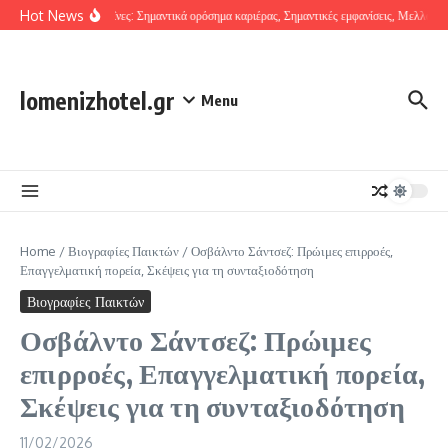
Skip to content
Hot News
Ντιέγκο Λαΐνες: Σημαντικά ορόσημα καριέρας, Σημαντικές εμφανίσεις, Μελλοντικό
lomenizhotel.gr
Menu
Home
/
Βιογραφίες Παικτών
/
Οσβάλντο Σάντσεζ: Πρώιμες επιρροές,
Επαγγελματική πορεία, Σκέψεις για τη συνταξιοδότηση
Βιογραφίες Παικτών
Οσβάλντο Σάντσεζ: Πρώιμες
επιρροές, Επαγγελματική πορεία,
Σκέψεις για τη συνταξιοδότηση
11/02/2026