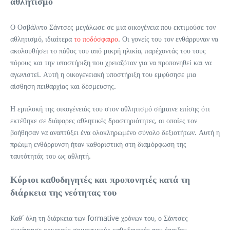
αθλητισμό
Ο Οσβάλντο Σάντσες μεγάλωσε σε μια οικογένεια που εκτιμούσε τον
αθλητισμό, ιδιαίτερα
το ποδόσφαιρο
. Οι γονείς του τον ενθάρρυναν να
ακολουθήσει το πάθος του από μικρή ηλικία, παρέχοντάς του τους
πόρους και την υποστήριξη που χρειαζόταν για να προπονηθεί και να
αγωνιστεί. Αυτή η οικογενειακή υποστήριξη του εμφύσησε μια
αίσθηση πειθαρχίας και δέσμευσης.
Η εμπλοκή της οικογένειάς του στον αθλητισμό σήμαινε επίσης ότι
εκτέθηκε σε διάφορες αθλητικές δραστηριότητες, οι οποίες τον
βοήθησαν να αναπτύξει ένα ολοκληρωμένο σύνολο δεξιοτήτων. Αυτή η
πρώιμη ενθάρρυνση ήταν καθοριστική στη διαμόρφωση της
ταυτότητάς του ως αθλητή.
Κύριοι καθοδηγητές και προπονητές κατά τη
διάρκεια της νεότητας του
Καθ’ όλη τη διάρκεια των formative χρόνων του, ο Σάντσες
συνάντησε αρκετούς σημαντικούς καθοδηγητές που έπαιξαν