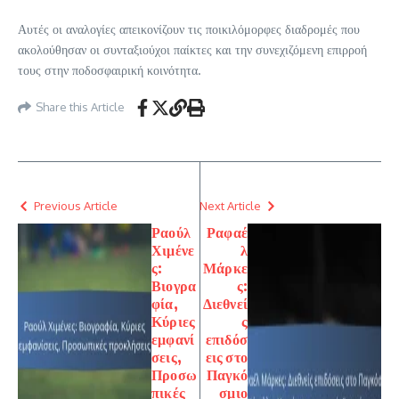
Αυτές οι αναλογίες απεικονίζουν τις ποικιλόμορφες διαδρομές που
ακολούθησαν οι συνταξιούχοι παίκτες και την συνεχιζόμενη επιρροή
τους στην ποδοσφαιρική κοινότητα.
Share this Article
Previous Article
Next Article
Ραούλ
Ραφαέ
Χιμένε
λ
ς:
Μάρκε
Βιογρα
ς:
φία,
Διεθνεί
Κύριες
ς
εμφανί
επιδόσ
σεις,
εις στο
Προσω
Παγκό
πικές
σμιο