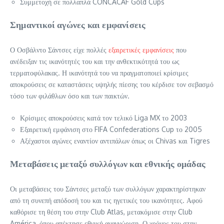
Συμμετοχή σε πολλαπλά CONCACAF Gold Cups
Σημαντικοί αγώνες και εμφανίσεις
Ο Οσβάλντο Σάντσες είχε πολλές
εξαιρετικές εμφανίσεις
που
ανέδειξαν τις ικανότητές του και την ανθεκτικότητά του ως
τερματοφύλακας. Η ικανότητά του να πραγματοποιεί κρίσιμες
αποκρούσεις σε καταστάσεις υψηλής πίεσης του κέρδισε τον σεβασμό
τόσο των φιλάθλων όσο και των παικτών.
Κρίσιμες αποκρούσεις κατά τον τελικό Liga MX το 2003
Εξαιρετική εμφάνιση στο FIFA Confederations Cup το 2005
Αξέχαστοι αγώνες εναντίον αντιπάλων όπως οι Chivas και Tigres
Μεταβάσεις μεταξύ συλλόγων και εθνικής ομάδας
Οι μεταβάσεις του Σάντσες μεταξύ των συλλόγων χαρακτηρίστηκαν
από τη συνεπή απόδοσή του και τις ηγετικές του ικανότητες. Αφού
καθόρισε τη θέση του στην Club Atlas, μετακόμισε στην Club
América, όπου απέκτησε εθνική αναγνώριση. Ο χρόνος του στην